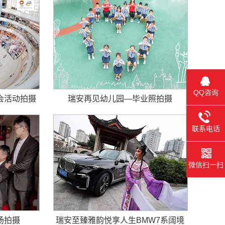
QQ咨询
会活动拍摄
瑞安再见幼儿园—毕业照拍摄
联系电话
微信扫一扫
场拍摄
瑞安至臻雅韵悦享人生BMW7系阔境