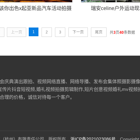
该你出色x起亚新品汽车活动拍摄
瑞安celine户外运动
1
页
上一页
2
3
下一页
尾页
共
3
页
40
条数据
会庆典演出跟拍、视频网络直播、网络导播、发布会集体照摄影摄
宣传片抖音短视频,婚礼视频拍摄剪辑制作,短片创意视频婚礼mv视
合理的价格，诚信对待每一个客户。
媒（杭州）有限责任公司 版权所有
浙ICP备2021023086号
Copyright 