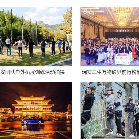
留影
瑞安团队户外拓展训练活动拍摄
瑞安三生万物破界前行粉
年活动拍摄