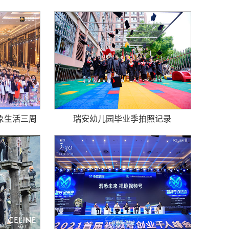
人生私享会拍摄
象生活三周
瑞安幼儿园毕业季拍照记录