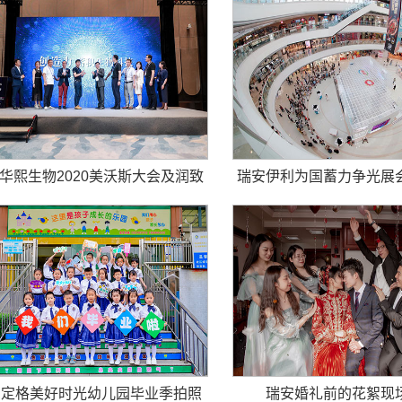
华熙生物2020美沃斯大会及润致
瑞安伊利为国蓄力争光展
新品发布会活动拍摄
安定格美好时光幼儿园毕业季拍照
瑞安婚礼前的花絮现