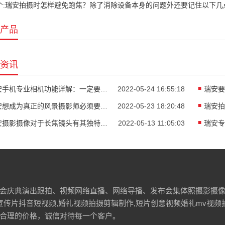
:
瑞安拍摄时怎样避免跑焦？除了消除设备本身的问题外还要记住以下几
产品
资讯
瑞安手机专业相机功能详解：一定要知道玩手机摄影的参数
2022-05-24 16:55:18
瑞安想成为真正的风景摄影师必须要具备的技能
2022-05-23 18:20:48
瑞安摄影摄像对于长焦镜头有其独特的优势魅力
2022-05-13 11:05:03
会庆典演出跟拍、视频网络直播、网络导播、发布会集体照摄影摄
宣传片抖音短视频,婚礼视频拍摄剪辑制作,短片创意视频婚礼mv视
合理的价格，诚信对待每一个客户。